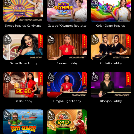
Sweet Bonanza Candyland
Gates of Olympus Roulette
Color Game Bonanza
Game Shows Lobby
Baccarat Lobby
Roulette Lobby
Sic Bo Lobby
Dragon Tiger Lobby
Blackjack Lobby