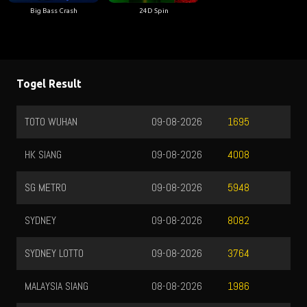
Big Bass Crash
24D Spin
Togel Result
09-08-2026
HONGKONG
08-08-
1695
09-08-2026
HONGKONG LOTTO
08-08-
4008
09-08-2026
5948
09-08-2026
8082
09-08-2026
3764
08-08-2026
1986